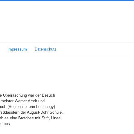
Impressum
Datenschutz
ße Überraschung war der Besuch
meister Werner Arndt und
och (Regionalleiterin bei innogy)
rstklässlern der August-Döhr Schule.
ab es eine Brotdose mit Stift, Lineal
ltipps.