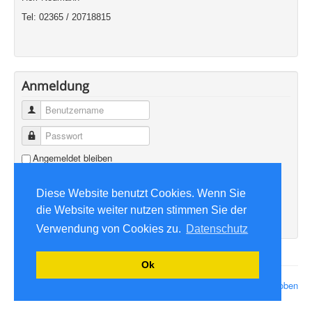
Tel: 02365 / 20718815
Anmeldung
Benutzername
Passwort
Angemeldet bleiben
Anmelden
Diese Website benutzt Cookies. Wenn Sie
Benutzername vergessen?
die Website weiter nutzen stimmen Sie der
Passwort vergessen?
Verwendung von Cookies zu.
Datenschutz
Ok
© 2026 August-Döhr-Schule
Nach oben