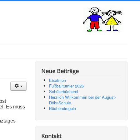
Neue Beiträge
Eisaktion
Fußballturnier 2026
Schülerbücherei
Herzlich Willkommen bei der August-
bst
Döhr-Schule
el. Es muss
Büchereiregeln
nztages
Kontakt