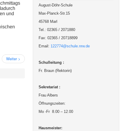
achmittags
August-Döhr-Schule
dadurch
nen und
Max-Planck-Str.15
45768 Marl
wischen
Tel.: 02365 / 2071880
Fax: 02365 / 20718899
Email:
122774@schule.nrw.de
Weiter >
Schulleitung :
Fr. Braun (Rektorin)
Sekretariat :
Frau Albers
Öffnungszeiten:
Mo -Fr 8.00 – 12.00
Hausmeister: