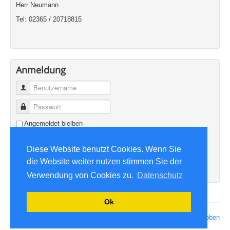
Herr Neumann
Tel: 02365 / 20718815
Anmeldung
Benutzername
Passwort
Angemeldet bleiben
Anmelden
Diese Website benutzt Cookies. Wenn Sie
Benutzername vergessen?
die Website weiter nutzen stimmen Sie der
Passwort vergessen?
Verwendung von Cookies zu.
Datenschutz
Ok
© 2026 August-Döhr-Schule
Nach oben